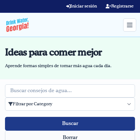
Skip to main content
Iniciar sesión
Registrarse
Ideas para comer mejor
Término de búsqueda
Home
Aprende formas simples de tomar más agua cada día.
Aprender en línea
Buscar
Blog
Filtrar por Category
Recetas
Videos
Borrar