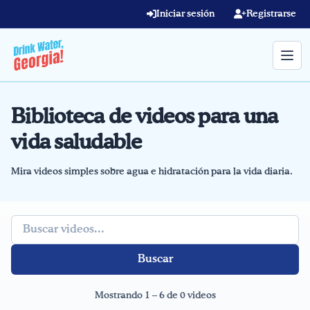
Skip to main content
Iniciar sesión
Registrarse
Biblioteca de videos para una
Término de búsqueda
vida saludable
Home
Mira videos simples sobre agua e hidratación para la vida diaria.
Aprender en línea
Blog
Término de búsqueda
Recetas
Videos
Mostrando 1 – 6 de 0 videos