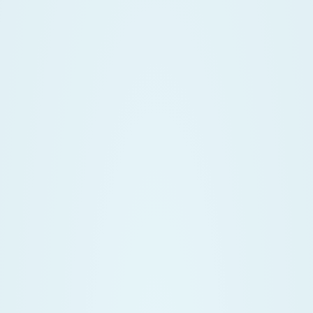
Texting Tips
FoodTalk
English
Español
|